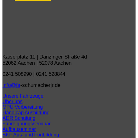
Kaiserplatz 11 | Danzinger Straße 4d
52062 Aachen | 52078 Aachen
0241 508990 | 0241 528844
info@fs
-schumacherjr.de
Unsere Fahrzeuge
Über uns
MPU Vorbereitung
Handicap Ausbildung
ADR Schulung
Fahreignungsseminar
Aufbauseminar
BKF Aus- und Fortbildung