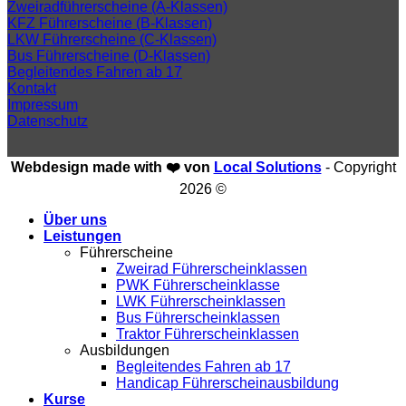
Zweiradführerscheine (A-Klassen)
KFZ Führerscheine (B-Klassen)
LKW Führerscheine (C-Klassen)
Bus Führerscheine (D-Klassen)
Begleitendes Fahren ab 17
Kontakt
Impressum
Datenschutz
Webdesign made with ❤️ von
Local Solutions
- Copyright
2026 ©
Über uns
Leistungen
Führerscheine
Zweirad Führerscheinklassen
PWK Führerscheinklasse
LWK Führerscheinklassen
Bus Führerscheinklassen
Traktor Führerscheinklassen
Ausbildungen
Begleitendes Fahren ab 17
Handicap Führerscheinausbildung
Kurse