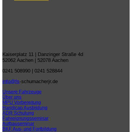
Kaiserplatz 11 | Danzinger Straße 4d
52062 Aachen | 52078 Aachen
0241 508990 | 0241 528844
info@fs
-schumacherjr.de
Unsere Fahrzeuge
Über uns
MPU Vorbereitung
Handicap Ausbildung
ADR Schulung
Fahreignungsseminar
Aufbauseminar
BKF Aus- und Fortbildung