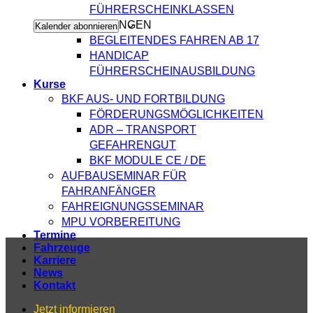
Navigati
FÜHRERSCHEINKLASSEN
AUSBILDUNGEN
Kalender abonnieren
BEGLEITENDES FAHREN AB 17
HANDICAP
FÜHRERSCHEINAUSBILDUNG
Kurse
BKF AUS- UND FORTBILDUNG
FÖRDERUNGSMÖGLICHKEITEN
ADR – TRANSPORT
GEFAHRENGUT
BKF MODULE CE / DE
AUFBAUSEMINAR FÜR
FAHRANFÄNGER
FAHREIGNUNGSSEMINAR
MPU VORBEREITUNG
Termine
Fahrzeuge
Karriere
News
Kontakt
Jetzt informieren