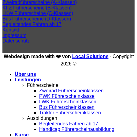
Zweiradführerscheine (A-Klassen)
KFZ Führerscheine (B-Klassen)
LKW Führerscheine (C-Klassen)
Bus Führerscheine (D-Klassen)
Begleitendes Fahren ab 17
Kontakt
Impressum
Datenschutz
Webdesign made with ❤️ von
Local Solutions
- Copyright
2026 ©
Über uns
Leistungen
Führerscheine
Zweirad Führerscheinklassen
PWK Führerscheinklasse
LWK Führerscheinklassen
Bus Führerscheinklassen
Traktor Führerscheinklassen
Ausbildungen
Begleitendes Fahren ab 17
Handicap Führerscheinausbildung
Kurse